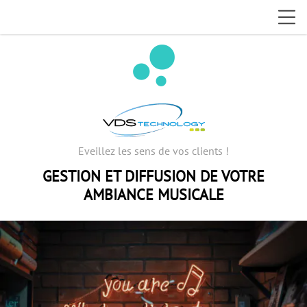
bubble_chart
Eveillez les sens de vos clients !
GESTION ET DIFFUSION DE VOTRE
AMBIANCE MUSICALE