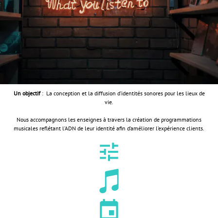
Un objectif
: La conception et la diffusion d’identités sonores pour les lieux de
vie.
Nous accompagnons les enseignes à travers la création de programmations
musicales reflétant l’ADN de leur identité afin d’améliorer l’expérience clients.
tune

insert_invitation